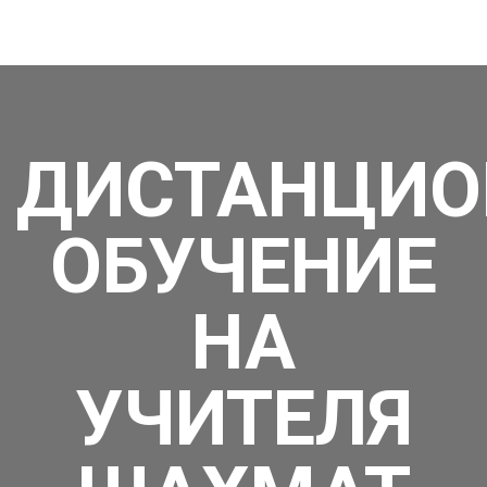
CORPORATION
Sed feugiat porttitor nunc, non
dignissim
ipsum vestibulum in. Donec in
blandit dolor.
ДИСТАНЦИО
LEARN MORE
ОБУЧЕНИЕ
НА
УЧИТЕЛЯ